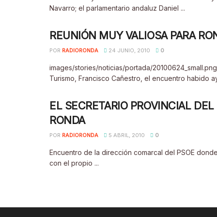
Navarro; el parlamentario andaluz Daniel ...
REUNIÓN MUY VALIOSA PARA RO
POR
RADIORONDA
24 JUNIO, 2010
0
images/stories/noticias/portada/20100624_small.png 
Turismo, Francisco Cañestro, el encuentro habido aye
EL SECRETARIO PROVINCIAL DEL 
RONDA
POR
RADIORONDA
5 ABRIL, 2010
0
Encuentro de la dirección comarcal del PSOE donde,
con el propio ...