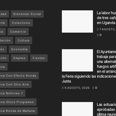
La labor hu
idad
Bienestar Social
de tres cañ
en Uganda
ría
Colectivos
7 AGOSTO,
ca
Comercio
0
tación
Cultura
tes
Economía
El Ayuntami
trabaja par
ción
Empleo
Fiestas
una alternat
fuegos artif
eca
en el arran
eca Con Efecto Ronda
la Feria siguiendo las indicacione
Junta
ca Con Otro Aire
6 AGOSTO, 2026
0
ca Noticias 7
ca Otros Programas
Las actuac
aprobadas 
eca Ronda de Mañana
última reuni