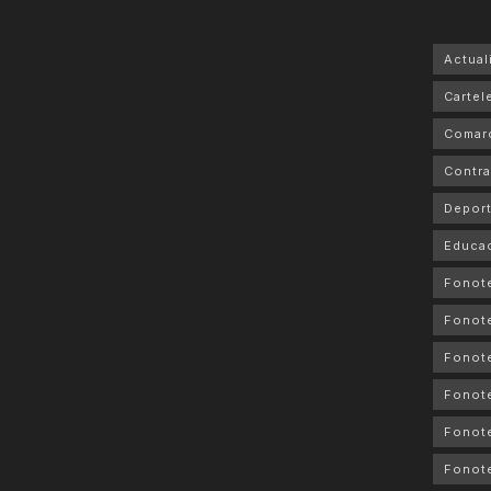
Actual
Cartele
Comar
Contra
Depor
Educa
Fonot
Fonot
Fonote
Fonote
Fonote
Fonot