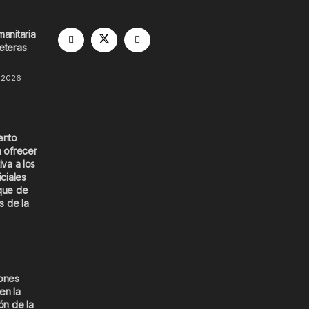
manitaria
eteras
 2026
ento
a ofrecer
iva a los
iciales
que de
s de la
iones
en la
ón de la