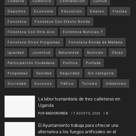
Comarca
Comercio
Contratación
Cultura
Deportes
Economía
Educación
Empleo
Fiestas
Fonoteca
Fonoteca Con Efecto Ronda
Fonoteca Con Otro Aire
Fonoteca Noticias 7
Fonoteca Otros Programas
Fonoteca Ronda de Mañana
Igualdad
Juventud
Naturaleza
Noticias
Obras
Participación Ciudadana
Política
Portada
Programas
Sanidad
Seguridad
Sin categoría
Sociedad
Sucesos
Tráfico
Turismo
Urbanismo
La labor humanitaria de tres cañeteras en
Uganda
POR
RADIORONDA
7 AGOSTO, 2026
0
El Ayuntamiento trabaja para ofrecer una
alternativa a los fuegos artificiales en el