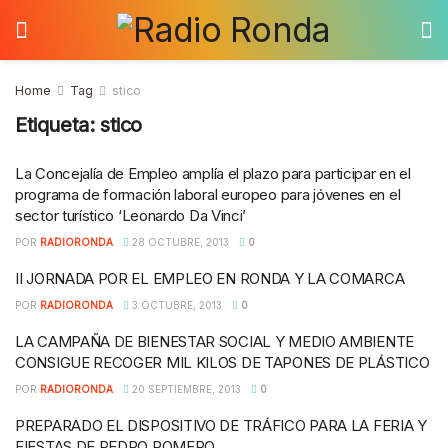
Home
Tag
stico
Etiqueta:
stico
La Concejalía de Empleo amplía el plazo para participar en el
programa de formación laboral europeo para jóvenes en el
sector turístico ‘Leonardo Da Vinci’
POR
RADIORONDA
28 OCTUBRE, 2013
0
II JORNADA POR EL EMPLEO EN RONDA Y LA COMARCA
POR
RADIORONDA
3 OCTUBRE, 2013
0
LA CAMPAÑA DE BIENESTAR SOCIAL Y MEDIO AMBIENTE
CONSIGUE RECOGER MIL KILOS DE TAPONES DE PLÁSTICO
POR
RADIORONDA
20 SEPTIEMBRE, 2013
0
PREPARADO EL DISPOSITIVO DE TRÁFICO PARA LA FERIA Y
FIESTAS DE PEDRO ROMERO