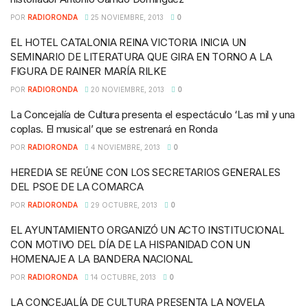
POR
RADIORONDA
25 NOVIEMBRE, 2013
0
EL HOTEL CATALONIA REINA VICTORIA INICIA UN
SEMINARIO DE LITERATURA QUE GIRA EN TORNO A LA
FIGURA DE RAINER MARÍA RILKE
POR
RADIORONDA
20 NOVIEMBRE, 2013
0
La Concejalía de Cultura presenta el espectáculo ‘Las mil y una
coplas. El musical’ que se estrenará en Ronda
POR
RADIORONDA
4 NOVIEMBRE, 2013
0
HEREDIA SE REÚNE CON LOS SECRETARIOS GENERALES
DEL PSOE DE LA COMARCA
POR
RADIORONDA
29 OCTUBRE, 2013
0
EL AYUNTAMIENTO ORGANIZÓ UN ACTO INSTITUCIONAL
CON MOTIVO DEL DÍA DE LA HISPANIDAD CON UN
HOMENAJE A LA BANDERA NACIONAL
POR
RADIORONDA
14 OCTUBRE, 2013
0
LA CONCEJALÍA DE CULTURA PRESENTA LA NOVELA