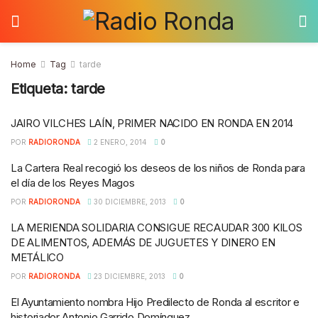
Home
Tag
tarde
Etiqueta:
tarde
JAIRO VILCHES LAÍN, PRIMER NACIDO EN RONDA EN 2014
POR
RADIORONDA
2 ENERO, 2014
0
La Cartera Real recogió los deseos de los niños de Ronda para
el día de los Reyes Magos
POR
RADIORONDA
30 DICIEMBRE, 2013
0
LA MERIENDA SOLIDARIA CONSIGUE RECAUDAR 300 KILOS
DE ALIMENTOS, ADEMÁS DE JUGUETES Y DINERO EN
METÁLICO
POR
RADIORONDA
23 DICIEMBRE, 2013
0
El Ayuntamiento nombra Hijo Predilecto de Ronda al escritor e
historiador Antonio Garrido Domínguez