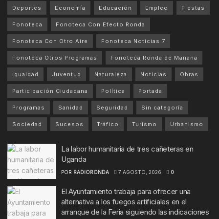
Deportes
Economía
Educación
Empleo
Fiestas
Fonoteca
Fonoteca Con Efecto Ronda
Fonoteca Con Otro Aire
Fonoteca Noticias 7
Fonoteca Otros Programas
Fonoteca Ronda de Mañana
Igualdad
Juventud
Naturaleza
Noticias
Obras
Participación Ciudadana
Política
Portada
Programas
Sanidad
Seguridad
Sin categoría
Sociedad
Sucesos
Tráfico
Turismo
Urbanismo
La labor humanitaria de tres cañeteras en
Uganda
POR
RADIORONDA
7 AGOSTO, 2026
0
El Ayuntamiento trabaja para ofrecer una
alternativa a los fuegos artificiales en el
arranque de la Feria siguiendo las indicaciones