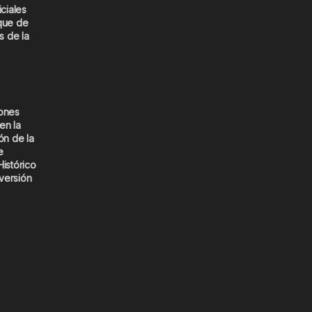
iciales
que de
s de la
iones
en la
ón de la
e
Histórico
versión