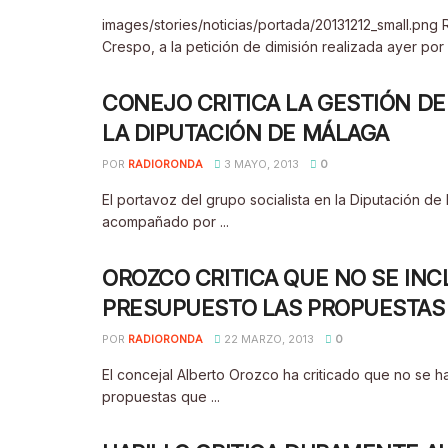
images/stories/noticias/portada/20131212_small.png
Crespo, a la petición de dimisión realizada ayer por e
CONEJO CRITICA LA GESTIÓN D
LA DIPUTACIÓN DE MÁLAGA
POR
RADIORONDA
3 MAYO, 2013
0
El portavoz del grupo socialista en la Diputación 
acompañado por ...
OROZCO CRITICA QUE NO SE IN
PRESUPUESTO LAS PROPUESTAS 
POR
RADIORONDA
22 MARZO, 2013
0
El concejal Alberto Orozco ha criticado que no se 
propuestas que ...