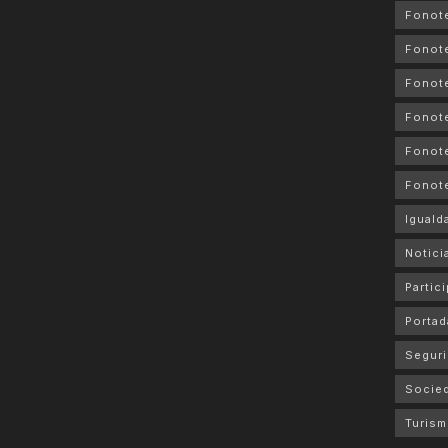
Fonot
Fonot
Fonote
Fonote
Fonote
Fonot
Iguald
Notici
Partic
Portad
Seguri
Socie
Turis