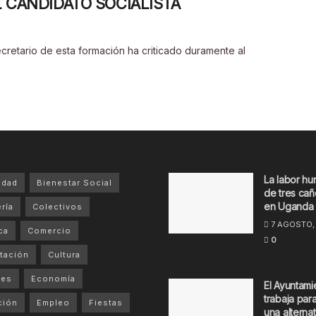
 CANDIDATO SOCIALISTA
 secretario de esta formación ha criticado duramente al
La labor hu
idad
Bienestar Social
de tres cañ
en Uganda
ría
Colectivos
7 AGOSTO,
ca
Comercio
0
tación
Cultura
tes
Economía
El Ayuntami
trabaja par
ción
Empleo
Fiestas
una alternat