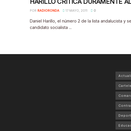
HARILLO CRITICA DURAMENTE AL
POR
RADIORONDA
17 MAYO, 2011
0
Daniel Harillo, el número 2 de la lista andalucista y
candidato socialista ...
Actual
Cartele
Comar
Contra
Depor
Educa