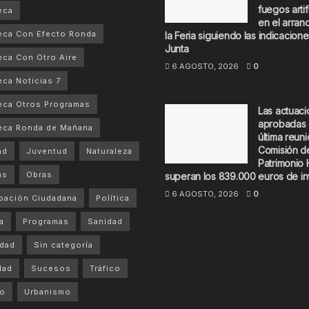
fuegos artif
eca
en el arran
eca Con Efecto Ronda
la Feria siguiendo las indicacione
Junta
ca Con Otro Aire
6 AGOSTO, 2026
0
ca Noticias 7
ca Otros Programas
Las actuac
aprobadas 
eca Ronda de Mañana
última reuni
Comisión d
ad
Juventud
Naturaleza
Patrimonio 
as
Obras
superan los 839.000 euros de in
6 AGOSTO, 2026
0
ipación Ciudadana
Política
a
Programas
Sanidad
dad
Sin categoría
dad
Sucesos
Tráfico
mo
Urbanismo