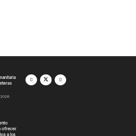
manitaria
eteras
 2026
ento
a ofrecer
iva a los