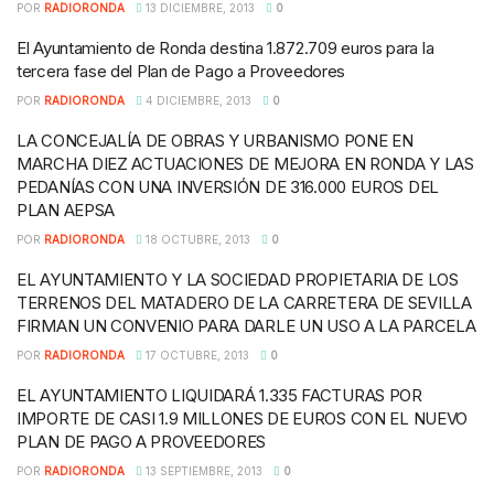
POR
RADIORONDA
13 DICIEMBRE, 2013
0
El Ayuntamiento de Ronda destina 1.872.709 euros para la
tercera fase del Plan de Pago a Proveedores
POR
RADIORONDA
4 DICIEMBRE, 2013
0
LA CONCEJALÍA DE OBRAS Y URBANISMO PONE EN
MARCHA DIEZ ACTUACIONES DE MEJORA EN RONDA Y LAS
PEDANÍAS CON UNA INVERSIÓN DE 316.000 EUROS DEL
PLAN AEPSA
POR
RADIORONDA
18 OCTUBRE, 2013
0
EL AYUNTAMIENTO Y LA SOCIEDAD PROPIETARIA DE LOS
TERRENOS DEL MATADERO DE LA CARRETERA DE SEVILLA
FIRMAN UN CONVENIO PARA DARLE UN USO A LA PARCELA
POR
RADIORONDA
17 OCTUBRE, 2013
0
EL AYUNTAMIENTO LIQUIDARÁ 1.335 FACTURAS POR
IMPORTE DE CASI 1.9 MILLONES DE EUROS CON EL NUEVO
PLAN DE PAGO A PROVEEDORES
POR
RADIORONDA
13 SEPTIEMBRE, 2013
0