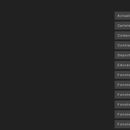
Actual
Cartele
Comar
Contra
Depor
Educa
Fonot
Fonot
Fonote
Fonote
Fonote
Fonot