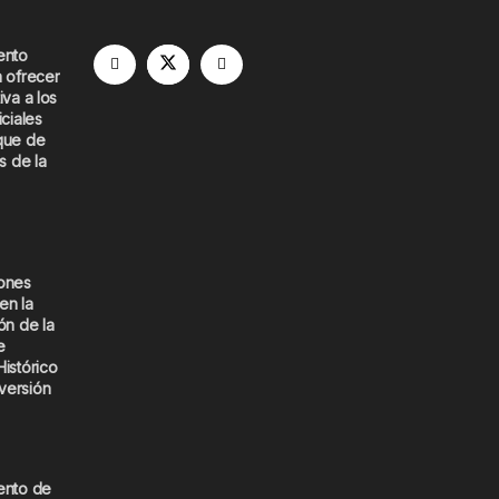
ento
a ofrecer
iva a los
iciales
que de
s de la
iones
en la
ón de la
e
Histórico
versión
ento de