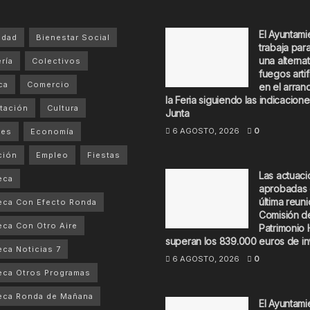
El Ayuntami
idad
Bienestar Social
trabaja par
una alternat
ría
Colectivos
fuegos artif
ca
Comercio
en el arran
la Feria siguiendo las indicacione
tación
Cultura
Junta
6 AGOSTO, 2026
0
tes
Economía
ción
Empleo
Fiestas
Las actuac
eca
aprobadas 
última reuni
eca Con Efecto Ronda
Comisión d
ca Con Otro Aire
Patrimonio 
superan los 839.000 euros de in
ca Noticias 7
6 AGOSTO, 2026
0
ca Otros Programas
eca Ronda de Mañana
El Ayuntami