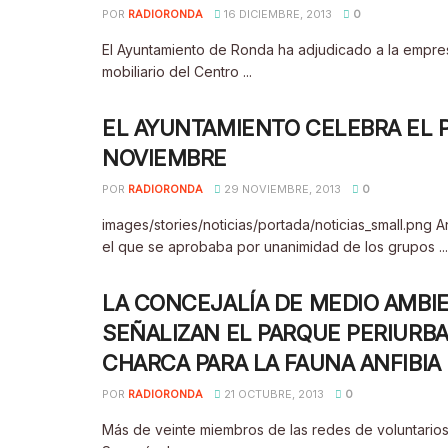
POR
RADIORONDA
16 DICIEMBRE, 2013
0
El Ayuntamiento de Ronda ha adjudicado a la empres
mobiliario del Centro ...
EL AYUNTAMIENTO CELEBRA EL 
NOVIEMBRE
POR
RADIORONDA
29 NOVIEMBRE, 2013
0
images/stories/noticias/portada/noticias_small.png
el que se aprobaba por unanimidad de los grupos ...
LA CONCEJALÍA DE MEDIO AMBI
SEÑALIZAN EL PARQUE PERIURB
CHARCA PARA LA FAUNA ANFIBIA
POR
RADIORONDA
21 OCTUBRE, 2013
0
Más de veinte miembros de las redes de voluntarios